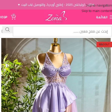
♥ الاَن كوليكشن 2025 - إطلبي أوردركـ والتوصيل لباب البيت ♥
Skip to navigation
Skip to main content
0
القائمة
EGP
0
SOLD OUT