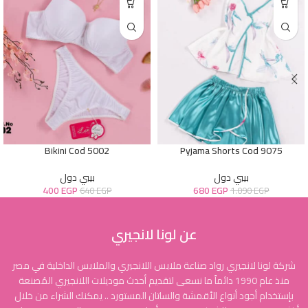
Bikini Cod 5002
Pyjama Shorts Cod 9075
بيبي دول
بيبي دول
400
EGP
680
EGP
640
EGP
1.090
EGP
عن لونا لانجيري
شركة لونا لانجيري رواد صناعة ملابس اللانجيري والملابس الداخلية في مصر
منذ عام 1990 دائماً ما نسعى لتقديم أحدث موديلات اللانجيري المُصنعة
بإستخدام أجود أنواع الأقمشة والساتان المستورد .. يمكنك الشراء من خلال