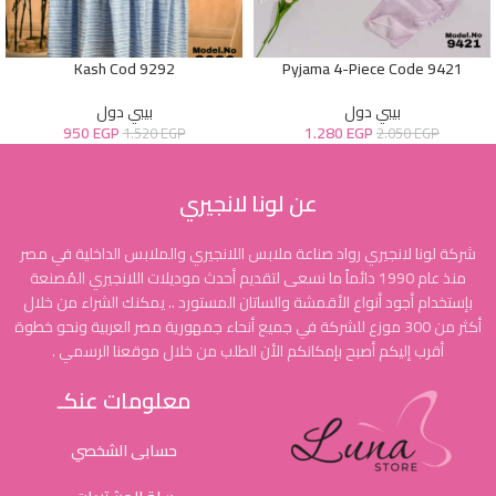
Kash Cod 9292
Pyjama 4-Piece Code 9421
بيبي دول
بيبي دول
950
EGP
1.280
EGP
1.520
EGP
2.050
EGP
عن لونا لانجيري
شركة لونا لانجيري رواد صناعة ملابس اللانجيري والملابس الداخلية في مصر
منذ عام 1990 دائماً ما نسعى لتقديم أحدث موديلات اللانجيري المُصنعة
بإستخدام أجود أنواع الأقمشة والساتان المستورد .. يمكنك الشراء من خلال
أكثر من 300 موزع للشركة في جميع أنحاء جمهورية مصر العربية ونحو خطوة
أقرب إليكم أصبح بإمكانكم الأن الطلب من خلال موقعنا الرسمي .
معلومات عنكـ
حسابى الشخصي