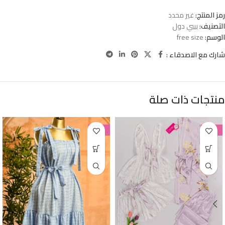
رمز المنتج:
غير محدد
التصنيف:
بيبي دول
الوسم:
free size
شارك مع الاصدقاء :
منتجات ذات صلة
-38%
-38%