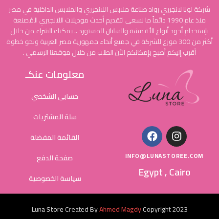
شركة لونا لانجيري رواد صناعة ملابس اللانجيري والملابس الداخلية في مصر
منذ عام 1990 دائماً ما نسعى لتقديم أحدث موديلات اللانجيري المُصنعة
بإستخدام أجود أنواع الأقمشة والساتان المستورد .. يمكنك الشراء من خلال
أكثر من 300 موزع للشركة في جميع أنحاء جمهورية مصر العربية ونحو خطوة
أقرب إليكم أصبح بإمكانكم الأن الطلب من خلال موقعنا الرسمي .
معلومات عنكـ
حسابى الشخصي
سلة المشتريات
القائمة المفضلة
INFO@LUNASTOREE.COM
صفحة الدفع
Egypt , Cairo
سياسة الخصوصية
Luna Store
Created By
Ahmed Magdy
Copyright
2023