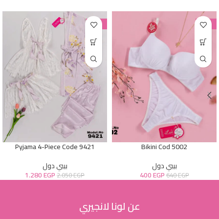
-38%
-38%
Pyjama 4-Piece Code 9421
Bikini Cod 5002
بيبي دول
بيبي دول
1.280
EGP
400
EGP
2.050
EGP
640
EGP
عن لونا لانجيري