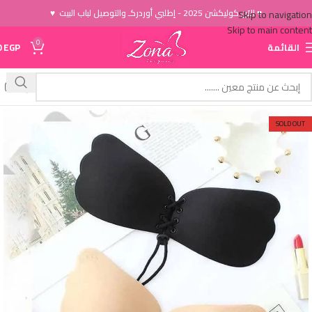
♥ الاَن كوليكشن 2025 - إطلبي أوردركـ والتوصيل لباب البيت ♥
Skip to navigation
Skip to main content
0
القائمة
EGP
0
SOLD OUT