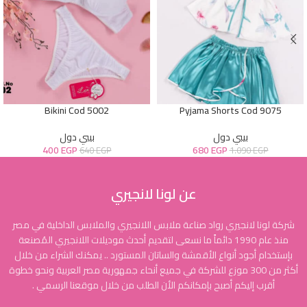
Bikini Cod 5002
Pyjama Shorts Cod 9075
بيبي دول
بيبي دول
400
EGP
680
EGP
640
EGP
1.090
EGP
عن لونا لانجيري
شركة لونا لانجيري رواد صناعة ملابس اللانجيري والملابس الداخلية في مصر
منذ عام 1990 دائماً ما نسعى لتقديم أحدث موديلات اللانجيري المُصنعة
بإستخدام أجود أنواع الأقمشة والساتان المستورد .. يمكنك الشراء من خلال
أكثر من 300 موزع للشركة في جميع أنحاء جمهورية مصر العربية ونحو خطوة
أقرب إليكم أصبح بإمكانكم الأن الطلب من خلال موقعنا الرسمي .