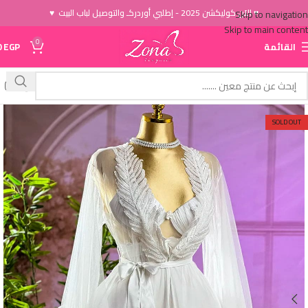
♥ الاَن كوليكشن 2025 - إطلبي أوردركـ والتوصيل لباب البيت ♥
Skip to navigation
Skip to main content
0
القائمة
EGP
0
SOLD OUT