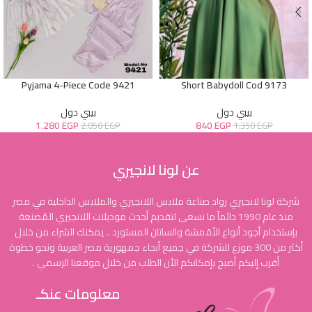
Pyjama 4-Piece Code 9421
Short Babydoll Cod 9173
بيبي دول
بيبي دول
1.280
EGP
840
EGP
2.050
EGP
1.350
EGP
عن لونا لانجيري
شركة لونا لانجيري رواد صناعة ملابس اللانجيري والملابس الداخلية في مصر
منذ عام 1990 دائماً ما نسعى لتقديم أحدث موديلات اللانجيري المُصنعة
بإستخدام أجود أنواع الأقمشة والساتان المستورد .. يمكنك الشراء من خلال
أكثر من 300 موزع للشركة في جميع أنحاء جمهورية مصر العربية ونحو خطوة
أقرب إليكم أصبح بإمكانكم الأن الطلب من خلال موقعنا الرسمي .
معلومات عنكـ