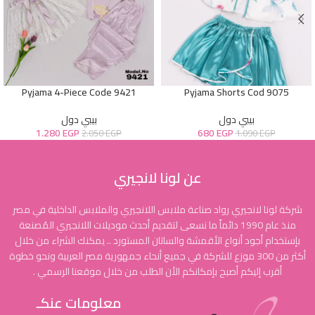
Pyjama 4-Piece Code 9421
Pyjama Shorts Cod 9075
بيبي دول
بيبي دول
1.280
EGP
680
EGP
2.050
EGP
1.090
EGP
عن لونا لانجيري
شركة لونا لانجيري رواد صناعة ملابس اللانجيري والملابس الداخلية في مصر
منذ عام 1990 دائماً ما نسعى لتقديم أحدث موديلات اللانجيري المُصنعة
بإستخدام أجود أنواع الأقمشة والساتان المستورد .. يمكنك الشراء من خلال
أكثر من 300 موزع للشركة في جميع أنحاء جمهورية مصر العربية ونحو خطوة
أقرب إليكم أصبح بإمكانكم الأن الطلب من خلال موقعنا الرسمي .
معلومات عنكـ