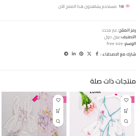
18
مستخدم يشاهدون هذا المنتج الآن
رمز المنتج:
غير محدد
التصنيف:
بيبي دول
الوسم:
free size
شارك مع الاصدقاء :
منتجات ذات صلة
-38%
-38%