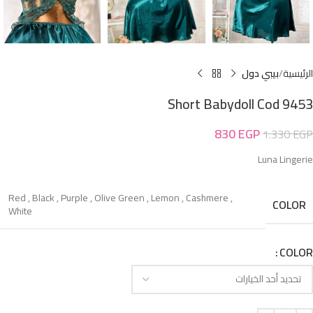
الرئيسية
بيبي دول
Short Babydoll Cod 9453
830
EGP
1.330
EGP
Luna Lingerie
Red
,
Black
,
Purple
,
Olive Green
,
Lemon
,
Cashmere
,
COLOR
White
COLOR