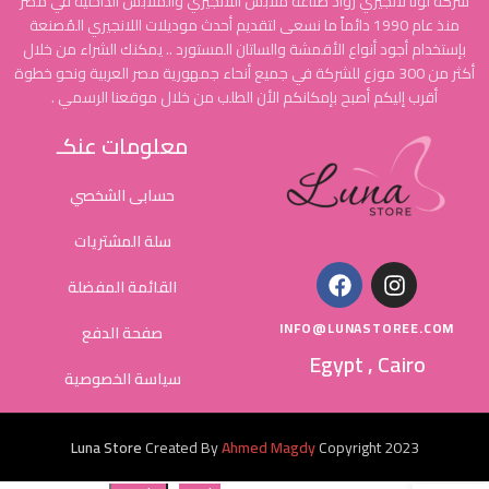
شركة لونا لانجيري رواد صناعة ملابس اللانجيري والملابس الداخلية في مصر
منذ عام 1990 دائماً ما نسعى لتقديم أحدث موديلات اللانجيري المُصنعة
بإستخدام أجود أنواع الأقمشة والساتان المستورد .. يمكنك الشراء من خلال
أكثر من 300 موزع للشركة في جميع أنحاء جمهورية مصر العربية ونحو خطوة
أقرب إليكم أصبح بإمكانكم الأن الطلب من خلال موقعنا الرسمي .
معلومات عنكـ
حسابى الشخصي
سلة المشتريات
القائمة المفضلة
INFO@LUNASTOREE.COM
صفحة الدفع
Egypt , Cairo
سياسة الخصوصية
Luna Store
Created By
Ahmed Magdy
Copyright
2023