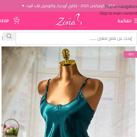
♥ الاَن كوليكشن 2025 - إطلبي أوردركـ والتوصيل لباب البيت ♥
Skip to navigation
Skip to main content
0
القائمة
EGP
0
-38%