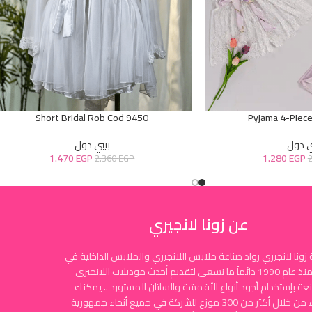
Short Bridal Rob Cod 9450
Pyjama 4-Piec
ي دول
بيبي دول
1.470
EGP
1.280
EGP
2.360
EGP
عن زونا لانجيري
زونا لانجيري رواد صناعة ملابس اللانجيري والملابس الداخلية في
مصر منذ عام 1990 دائماً ما نسعى لتقديم أحدث موديلات اللانجيري
نعة بإستخدام أجود أنواع الأقمشة والساتان المستورد .. يمكنك
الشراء من خلال أكثر من 300 موزع للشركة في جميع أنحاء جمهورية