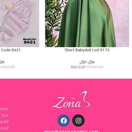
e Code 9421
Short Babydoll Cod 9173
بيبي دول
بيب
840
EGP
2.050
EGP
1.350
EGP
شركة 
المُص