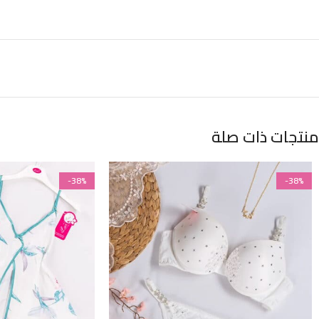
منتجات ذات صلة
-38%
-38%