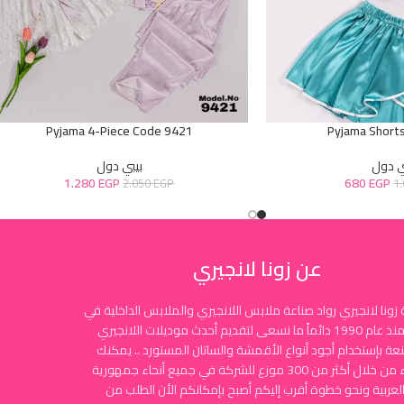
Pyjama 4-Piece Code 9421
Pyjama Short
ي دول
بيبي دول
1.280
EGP
680
EGP
2.050
EGP
1
عن زونا لانجيري
زونا لانجيري رواد صناعة ملابس اللانجيري والملابس الداخلية في
مصر منذ عام 1990 دائماً ما نسعى لتقديم أحدث موديلات اللانجيري
نعة بإستخدام أجود أنواع الأقمشة والساتان المستورد .. يمكنك
الشراء من خلال أكثر من 300 موزع للشركة في جميع أنحاء جمهورية
لعربية ونحو خطوة أقرب إليكم أصبح بإمكانكم الأن الطلب من