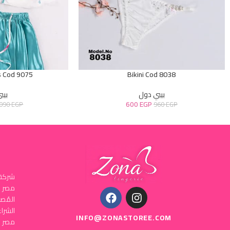
s Cod 9075
Bikini Cod 8038
بيبي دول
بيب
600
EGP
.090
EGP
960
EGP
شركة 
المُص
INFO@ZONASTOREE.COM
مصر ا