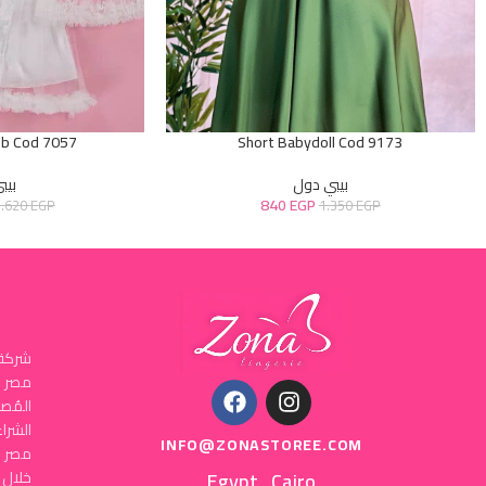
ob Cod 7057
Short Babydoll Cod 9173
بيبي دول
بيب
840
EGP
1.620
EGP
1.350
EGP
شركة 
المُص
INFO@ZONASTOREE.COM
مصر ا
Egypt , Cairo
خلال 