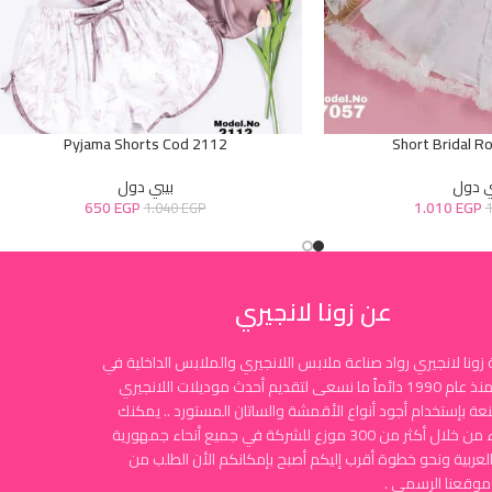
Pyjama Shorts Cod 2112
Short Bridal R
ي دول
بيبي دول
650
EGP
1.010
EGP
1.040
EGP
عن زونا لانجيري
زونا لانجيري رواد صناعة ملابس اللانجيري والملابس الداخلية في
مصر منذ عام 1990 دائماً ما نسعى لتقديم أحدث موديلات اللانجيري
نعة بإستخدام أجود أنواع الأقمشة والساتان المستورد .. يمكنك
الشراء من خلال أكثر من 300 موزع للشركة في جميع أنحاء جمهورية
لعربية ونحو خطوة أقرب إليكم أصبح بإمكانكم الأن الطلب من
موقعنا الرسمي .