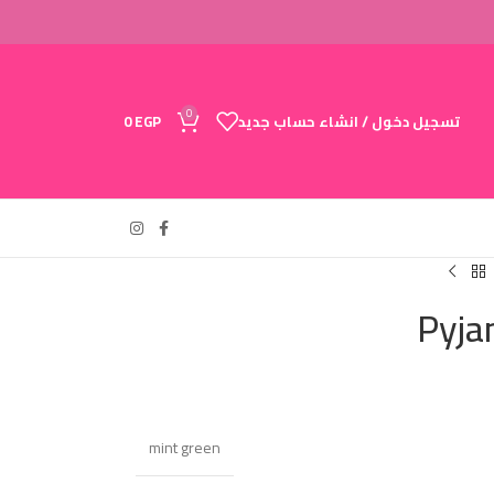
0
تسجيل دخول / انشاء حساب جديد
EGP
0
Pyja
mint green