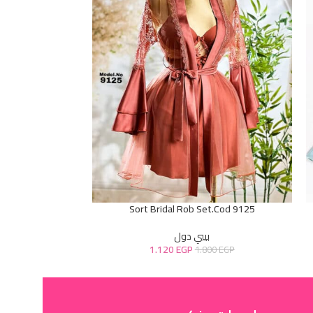
d 7016
Sort Bridal Rob Set.Cod 9125
بيبي دول
1.120
EGP
0
EGP
1.800
EGP