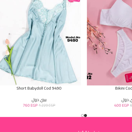
Short Babydoll Cod 9490
Bikini Co
ي دول
بيبي دول
760
EGP
400
EGP
1.220
EGP