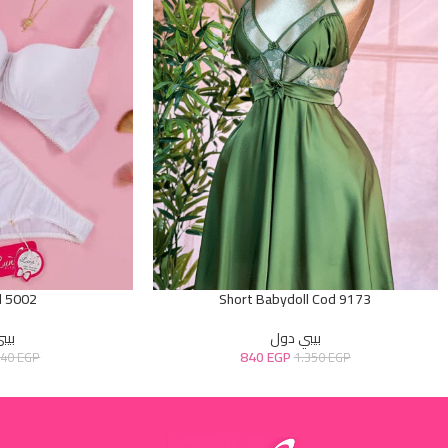
d 5002
Short Babydoll Cod 9173
بيبي دول
بيب
840
EGP
640
EGP
1.350
EGP