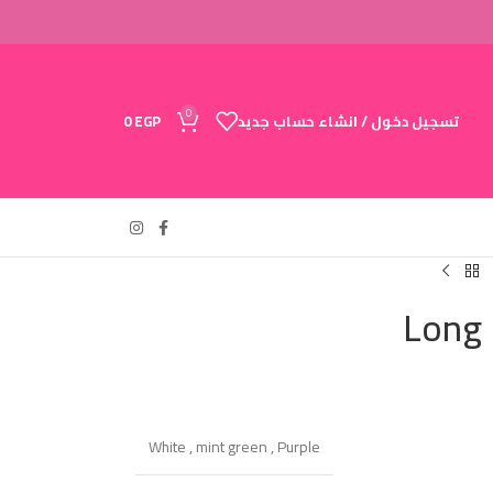
0
تسجيل دخول / انشاء حساب جديد
EGP
0
Long 
White
,
mint green
,
Purple