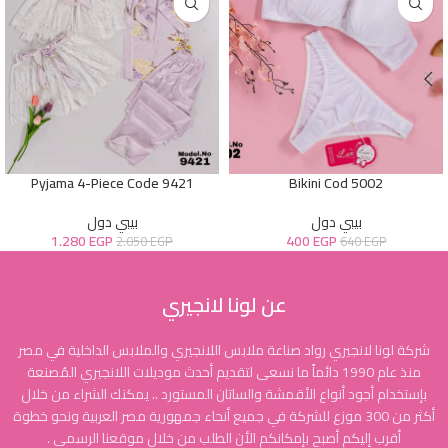
Pyjama 4-Piece Code 9421
Bikini Cod 5002
بيبي دول
بيبي دول
1.280
EGP
400
EGP
2.050
EGP
640
EGP
عن لونا لانجيري
شركة لونا لانجيري رواد صناعة ملابس اللانجيري والملابس الداخلية في مصر
منذ عام 1990 دائماً ما نسعى لتقديم أحدث موديلات اللانجيري المُصنعة
بإستخدام أجود أنواع الأقمشة والساتان المستورد .. يمكنك الشراء من خلال
أكثر من 300 موزع للشركة في جميع أنحاء جمهورية مصر العربية ونحو خطوة
أقرب إليكم أصبح بإمكانكم الأن الطلب من خلال موقعنا الرسمي .