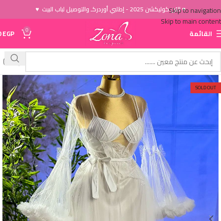
♥ الاَن كوليكشن 2025 - إطلبي أوردركـ والتوصيل لباب البيت ♥
Skip to navigation
Skip to main content
0
القائمة
EGP
0
SOLD OUT