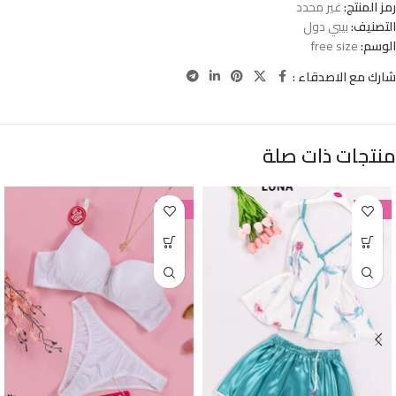
رمز المنتج:
غير محدد
التصنيف:
بيبي دول
الوسم:
free size
شارك مع الاصدقاء :
منتجات ذات صلة
-38%
-38%