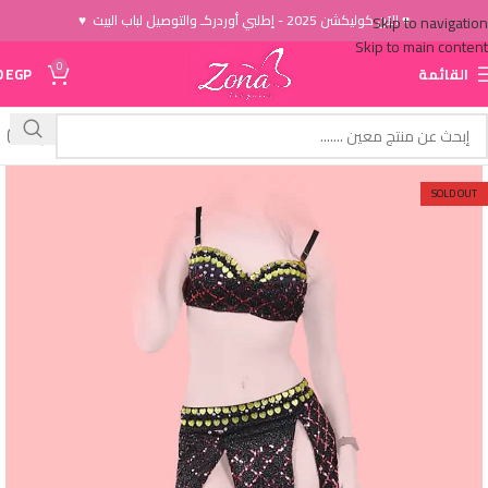
♥ الاَن كوليكشن 2025 - إطلبي أوردركـ والتوصيل لباب البيت ♥
Skip to navigation
Skip to main content
0
القائمة
EGP
0
SOLD OUT