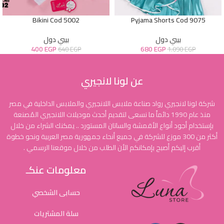
Bikini Cod 5002
Pyjama Shorts Cod 9075
بيبي دول
بيبي دول
400
EGP
680
EGP
640
EGP
1.090
EGP
عن لونا لانجيري
شركة لونا لانجيري رواد صناعة ملابس اللانجيري والملابس الداخلية في مصر
منذ عام 1990 دائماً ما نسعى لتقديم أحدث موديلات اللانجيري المُصنعة
بإستخدام أجود أنواع الأقمشة والساتان المستورد .. يمكنك الشراء من خلال
أكثر من 300 موزع للشركة في جميع أنحاء جمهورية مصر العربية ونحو خطوة
أقرب إليكم أصبح بإمكانكم الأن الطلب من خلال موقعنا الرسمي .
معلومات عنكـ
حسابى الشخصي
سلة المشتريات