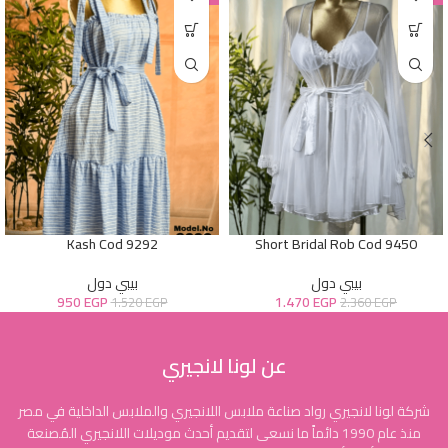
Kash Cod 9292
Short Bridal Rob Cod 9450
بيبي دول
بيبي دول
950
EGP
1.470
EGP
1.520
EGP
2.360
EGP
عن لونا لانجيري
شركة لونا لانجيري رواد صناعة ملابس اللانجيري والملابس الداخلية في مصر
منذ عام 1990 دائماً ما نسعى لتقديم أحدث موديلات اللانجيري المُصنعة