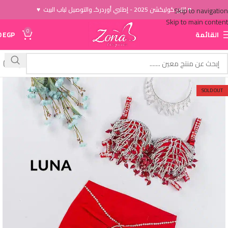
♥ الاَن كوليكشن 2025 - إطلبي أوردركـ والتوصيل لباب البيت ♥
Skip to navigation
Skip to main content
0
القائمة
EGP
0
SOLD OUT