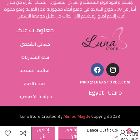
بإستخدام أجود أنواع الأقمشة والساتان المستورد .. يمكنك الشراء من خلال
أكثر من 300 موزع للشركة في جميع أنحاء جمهورية مصر العربية ونحو خطوة
أقرب إليكم أصبح بإمكانكم الأن الطلب من خلال موقعنا الرسمي .
معلومات عنكـ
حسابى الشخصي
سلة المشتريات
القائمة المفضلة
INFO@LUNASTOREE.COM
صفحة الدفع
Egypt , Cairo
سياسة الخصوصية
Luna Store
Created By
Ahmed Magdy
Copyright
2023
إشتري
إشترى
Dance Outfit Cod
0
54
الاَن
الأن
المتجر
عربة التسوق
حسابي