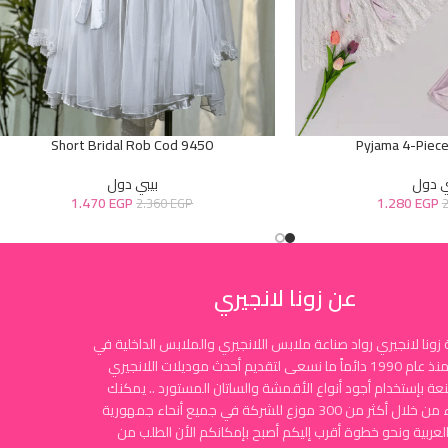
Short Bridal Rob Cod 9450
Pyjama 4-Piec
ي دول
بيبي دول
1.470
EGP
1.280
EGP
2.360
EGP
عن زونا لانجيري
زونا لانجيري رواد صناعة ملابس اللانجيري والملابس الداخلية في
مصر منذ عام 1990 دائماً ما نسعى لتقديم أحدث موديلات اللانجيري
نعة بإستخدام أجود أنواع الأقمشة والساتان المستورد .. يمكنك
الشراء من خلال أكثر من 300 موزع للشركة في جميع أنحاء جمهورية
لعربية ونحو خطوة أقرب إليكم أصبح بإمكانكم الأن الطلب من