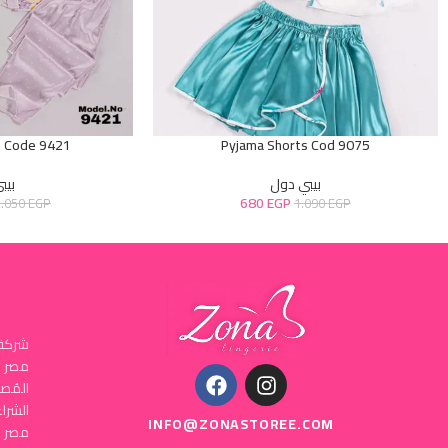
e Code 9421
Pyjama Shorts Cod 9075
بيبي دول
بيب
680
EGP
2.050
EGP
1.090
EGP
شركة 
المُص
INFO@ZONASTOREE.COM
مصر ا