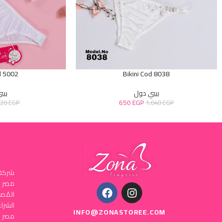
d 5002
Bikini Cod 8038
بيبي دول
بيب
650
EGP
720
EGP
1.040
EGP
شركة 
المُص
INFO@ZONASTOREE.COM
مصر ا