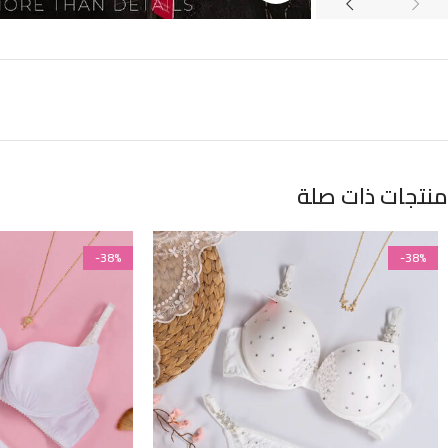
منتجات ذات صلة
-38%
-38%