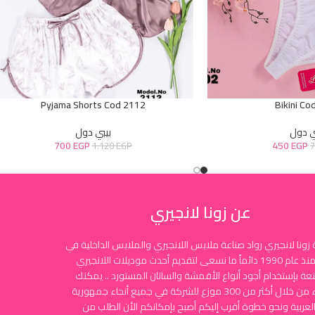
Pyjama Shorts Cod 2112
Bikini Co
ي دول
بيبي دول
700
EGP
450
EGP
1.120
EGP
عن زونا لانجيري
زونا لانجيري رواد صناعة ملابس اللانجيري والملابس الداخلية في
مصر منذ عام 1990 دائماً ما نسعى لتقديم أحدث موديلات اللانجيري
نعة بإستخدام أجود أنواع الأقمشة والساتان المستورد .. يمكنك
الشراء من خلال أكثر من 300 موزع للشركة في جميع أنحاء جمهورية
لعربية ونحو خطوة أقرب إليكم أصبح بإمكانكم الأن الطلب من