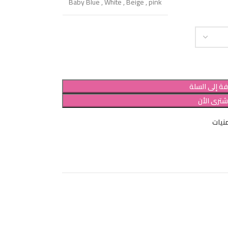
Baby Blue
,
White
,
Beige
,
pink
ة إلى السلة
شترى الأن
نيات