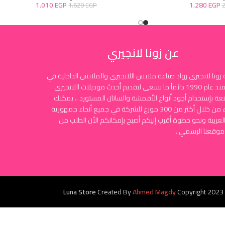
1.010
EGP
1.280
EGP
1.620
EGP
عن زونا لانجيري
زونا لانجيري رواد صناعة ملابس اللانجيري والملابس الداخلية في
مصر منذ عام 1990 دائماً ما نسعى لتقديم أحدث موديلات اللانجيري
نعة بإستخدام أجود أنواع الأقمشة والساتان المستورد .. يمكنك
الشراء من خلال أكثر من 300 موزع للشركة في جميع أنحاء جمهورية
لعربية ونحو خطوة أقرب إليكم أصبح بإمكانكم الأن الطلب من
موقعنا الرسمي .
Luna Store
Created By
Ahmed Magdy
Copyright
2023