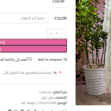
COLOR
COLOR
إضاف
إ
Add to compare
أضف إلى قائمة الام
16
مستخدم يشاهدون هذا المنتج الآن
رمز المنتج:
غير محدد
التصنيف:
بيبي دول
الوسم:
wh-diag2-1781655569