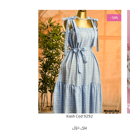
-38%
-38%
od 9218
Kash Cod 9292
بيبي دول