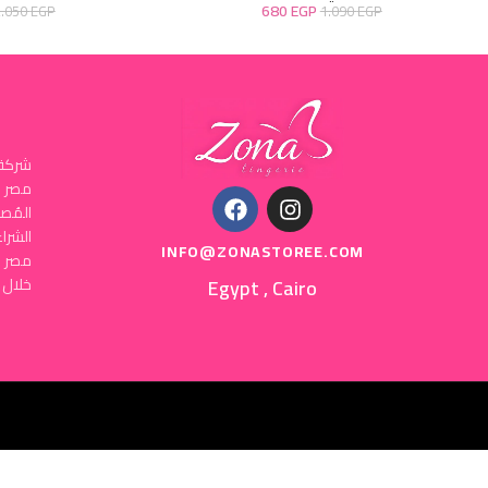
680
EGP
2.050
EGP
1.090
EGP
شركة 
المُص
INFO@ZONASTOREE.COM
مصر ا
Egypt , Cairo
خلال 