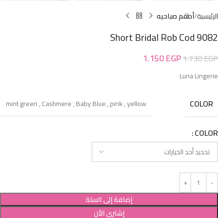
الرئيسية
أطقم صباحيه
Short Bridal Rob Cod 9082
1.150
EGP
1.730
EGP
Luna Lingerie
COLOR
mint green
,
Cashmere
,
Baby Blue
,
pink
,
yellow
COLOR
إضافة إلى السلة
إشترى الأن