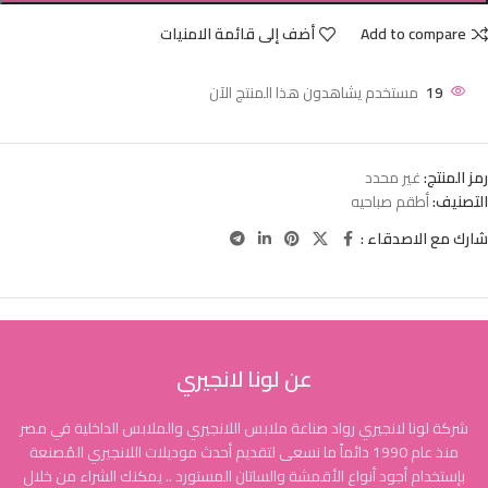
Add to compare
أضف إلى قائمة الامنيات
19
مستخدم يشاهدون هذا المنتج الآن
رمز المنتج:
غير محدد
التصنيف:
أطقم صباحيه
شارك مع الاصدقاء :
عن لونا لانجيري
شركة لونا لانجيري رواد صناعة ملابس اللانجيري والملابس الداخلية في مصر
منذ عام 1990 دائماً ما نسعى لتقديم أحدث موديلات اللانجيري المُصنعة
بإستخدام أجود أنواع الأقمشة والساتان المستورد .. يمكنك الشراء من خلال