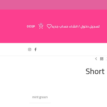
0
تسجيل دخول / انشاء حساب جديد
EGP
0
Short
mint green