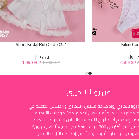
Short Bridal Rob Cod 7057
Bikini Co
ي دول
بيبي دول
1.060
EGP
450
EGP
1.700
EGP
عن زونا لانجيري
زونا لانجيري رواد صناعة ملابس اللانجيري والملابس الداخلية في
مصر منذ عام 1990 دائماً ما نسعى لتقديم أحدث موديلات اللانجيري
نعة بإستخدام أجود أنواع الأقمشة والساتان المستورد .. يمكنك
الشراء من خلال أكثر من 300 موزع للشركة في جميع أنحاء جمهورية
لعربية ونحو خطوة أقرب إليكم أصبح بإمكانكم الأن الطلب من