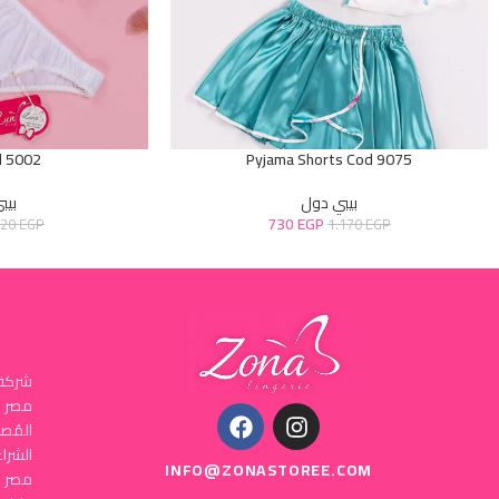
d 5002
Pyjama Shorts Cod 9075
بيبي دول
بيب
730
EGP
720
EGP
1.170
EGP
شركة 
المُص
INFO@ZONASTOREE.COM
مصر ا