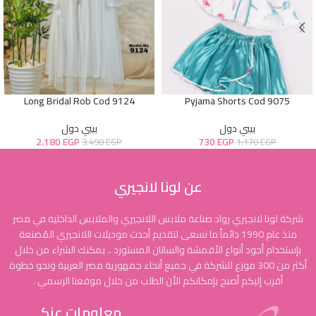
Long Bridal Rob Cod 9124
Pyjama Shorts Cod 9075
بيبي دول
بيبي دول
2.180
EGP
730
EGP
3.490
EGP
1.170
EGP
عن لونا لانجيري
شركة لونا لانجيري رواد صناعة ملابس اللانجيري والملابس الداخلية في مصر
منذ عام 1990 دائماً ما نسعى لتقديم أحدث موديلات اللانجيري المُصنعة
بإستخدام أجود أنواع الأقمشة والساتان المستورد .. يمكنك الشراء من خلال
أكثر من 300 موزع للشركة في جميع أنحاء جمهورية مصر العربية ونحو خطوة
أقرب إليكم أصبح بإمكانكم الأن الطلب من خلال موقعنا الرسمي .
معلومات عنكـ