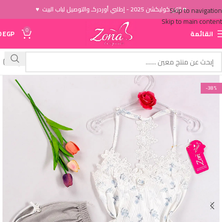
♥ الاَن كوليكشن 2025 - إطلبي أوردركـ والتوصيل لباب البيت ♥
Skip to navigation
Skip to main content
0
القائمة
EGP
0
-38%