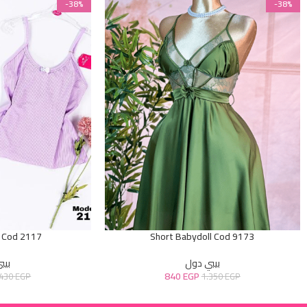
-38%
-38%
 Cod 2117
Short Babydoll Cod 9173
بيبي دول
بيب
840
EGP
.430
EGP
1.350
EGP