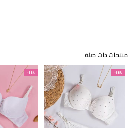
منتجات ذات صلة
-38%
-38%