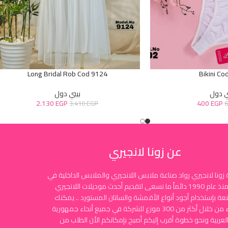
Long Bridal Rob Cod 9124
Bikini Co
ي دول
بيبي دول
2.130
EGP
400
EGP
3.410
EGP
عن زونا لانجيري
زونا لانجيري رواد صناعة ملابس اللانجيري والملابس الداخلية في
مصر منذ عام 1990 دائماً ما نسعى لتقديم أحدث موديلات اللانجيري
نعة بإستخدام أجود أنواع الأقمشة والساتان المستورد .. يمكنك
الشراء من خلال أكثر من 300 موزع للشركة في جميع أنحاء جمهورية
لعربية ونحو خطوة أقرب إليكم أصبح بإمكانكم الأن الطلب من