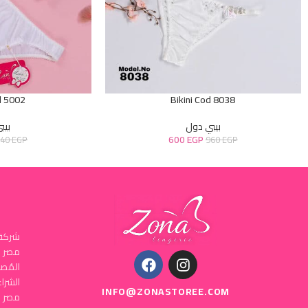
d 5002
Bikini Cod 8038
بيبي دول
بيب
600
EGP
640
EGP
960
EGP
شركة 
المُص
INFO@ZONASTOREE.COM
مصر ا