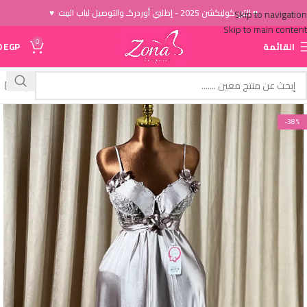
♥ الاَن كوليكشن 2025 - إطلبي أوردركـ والتوصيل لباب البيت ♥
Skip to navigation
Skip to main content
0
القائمة
EGP
0
-38%