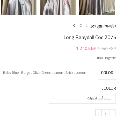
الرئيسية
بيبي دول
Long Babydoll Cod 2075
1.210
EGP
1.940
EGP
Luna Lingerie
COLOR
Baby Blue
,
Beige
,
Olive Green
,
simon
,
Brick
,
Lemon
COLOR