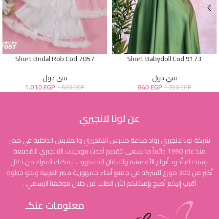
Short Bridal Rob Cod 7057
Short Babydoll Cod 9173
بيبي دول
بيبي دول
1.010
EGP
840
EGP
1.620
EGP
1.350
EGP
عن لونا لانجيري
شركة لونا لانجيري رواد صناعة ملابس اللانجيري والملابس الداخلية في مصر
منذ عام 1990 دائماً ما نسعى لتقديم أحدث موديلات اللانجيري المُصنعة
بإستخدام أجود أنواع الأقمشة والساتان المستورد .. يمكنك الشراء من خلال
أكثر من 300 موزع للشركة في جميع أنحاء جمهورية مصر العربية ونحو خطوة
أقرب إليكم أصبح بإمكانكم الأن الطلب من خلال موقعنا الرسمي .
معلومات عنكـ