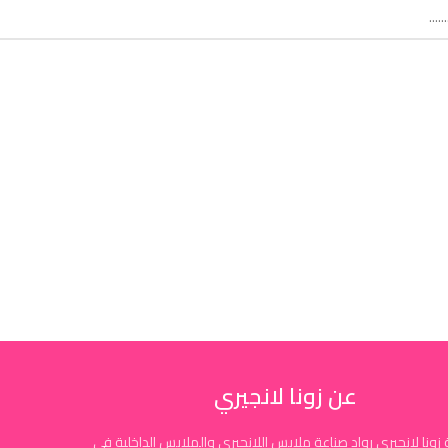
عن زونا لانجيري
زونا لانجيري رواد صناعة ملابس اللانجيري والملابس الداخلية في