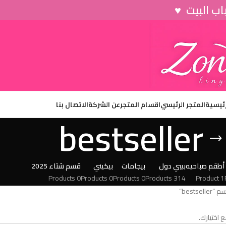
رئيسية
المتجر الرئيسي
اقسام المتجر
عن الشركة
الاتصال بنا
bestseller
أطقم صباحيه
بيبي دول
بيجامات
بيكيني
قسم شتاء 2025
0 Products
0 Products
0 Products
314 Products
1 Product
bests”
 اختيارك.